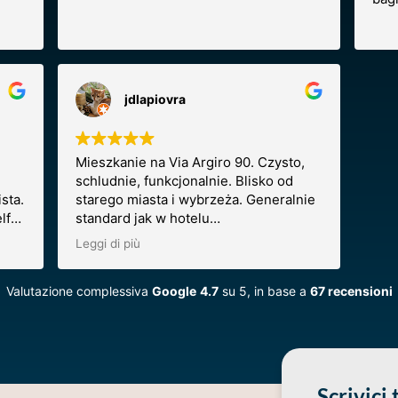
jdlapiovra
Mieszkanie na Via Argiro 90. Czysto,
schludnie, funkcjonalnie. Blisko od
sta.
starego miasta i wybrzeża. Generalnie
lf
standard jak w hotelu
czterogwiazdkowym. Polecam gorąco!!
Leggi di più
Valutazione complessiva
Google
4.7
su 5,
in base a
67 recensioni
Scrivici