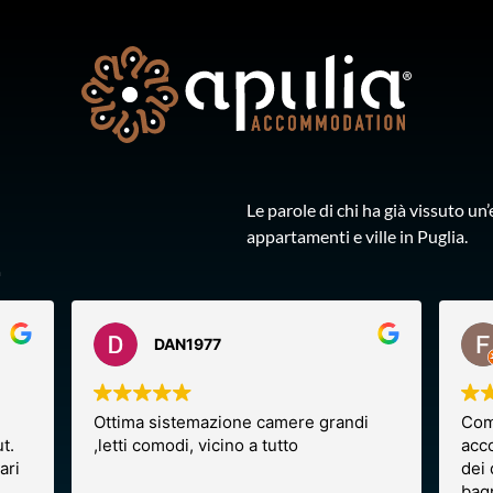
Le parole di chi ha già vissuto u
i
appartamenti e ville in Puglia.
DAN1977
Ottima sistemazione camere grandi
Com
t.
,letti comodi, vicino a tutto
acco
ari
dei 
bag