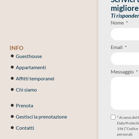
migliore
Ti risponde
Nome
Email
INFO
Guesthouse
Appartamenti
Messaggio
Affitti temporanei
Chi siamo
Prenota
Gestisci la prenotazione
* Ai sensi d
Data Protectio
Contatti
196 (“Codice 
personali.